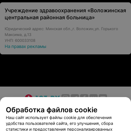
Учреждение здравоохранения «Воложинская
центральная районная больница»
Юридический адрес: Минская обл.,г. Воложин,ул. Горького
Максима, д.13
УНП: 600033108
На правах рекламы
О проекте
Новости проекта
Размещение рекламы
Обработка файлов cookie
Медицинский маркетинг
Публичный договор
Наш сайт использует файлы cookie для обеспечения
удобства пользователей сайта, его улучшения, сбора
Пользовательское соглашение
Способы оплаты
статистики и предоставления персонализированных