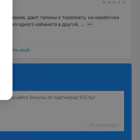
н
уживание, дают талоны к терапевту, на нерабочее 
яют из одного кабинета в другой, ...
ры
Показать ещё
Рекомендую