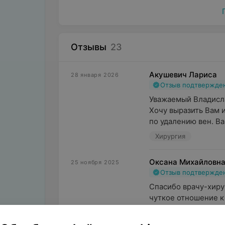
Отзывы
23
Акушевич Лариса
28 января 2026
Отзыв подтвержде
Уважаемый Владисла
Хочу выразить Вам 
по удалению вен. Ва
Хирургия
Оксана Михайловн
25 ноября 2025
Отзыв подтвержде
Спасибо врачу-хирур
чуткое отношение к