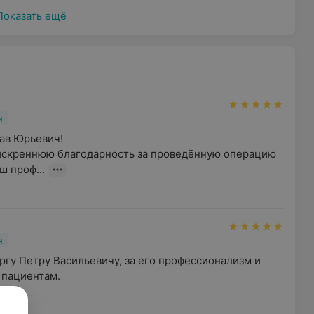
Показать ещё
н
в Юрьевич!

искреннюю благодарность за проведённую операцию 
ш проф...
а
н
гу Петру Васильевичу, за его профессионализм и 
 пациентам.