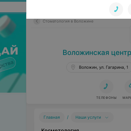
Поиск по сайту
Стоматология в Воложине
Воложинская центр
Воложин, ул. Гагарина, 1
ТЕЛЕФОНЫ
МАР
/
Главная
Наши услуги
Косметология