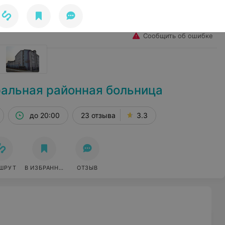
Избранное
Войти
Сообщить об ошибке
альная районная больница
до 20:00
23 отзыва
3.3
ШРУТ
В ИЗБРАННОЕ
ОТЗЫВ