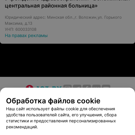
центральная районная больница»
Юридический адрес: Минская обл.,г. Воложин,ул. Горького
Максима, д.13
УНП: 600033108
На правах рекламы
О проекте
Новости проекта
Размещение рекламы
Обработка файлов cookie
Медицинский маркетинг
Публичный договор
Наш сайт использует файлы cookie для обеспечения
удобства пользователей сайта, его улучшения, сбора
Пользовательское соглашение
Способы оплаты
статистики и предоставления персонализированных
Вакансии
Партнеры
рекомендаций.
Написать руководителю 103.by