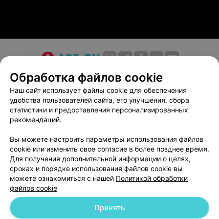
О проекте
Новости проекта
Размещение рекламы
Обработка файлов cookie
Медицинский маркетинг
Публичный договор
Наш сайт использует файлы cookie для обеспечения
удобства пользователей сайта, его улучшения, сбора
Пользовательское соглашение
Способы оплаты
статистики и предоставления персонализированных
Вакансии
Партнеры
рекомендаций.
Написать руководителю 103.by
Вы можете настроить параметры использования файлов
Написать в поддержку
cookie или изменить свое согласие в более позднее время.
Персональные настройки cookie
Для получения дополнительной информации о целях,
сроках и порядке использования файлов cookie вы
Обработка персональных данных
можете ознакомиться с нашей
Политикой обработки
файлов cookie
Принять