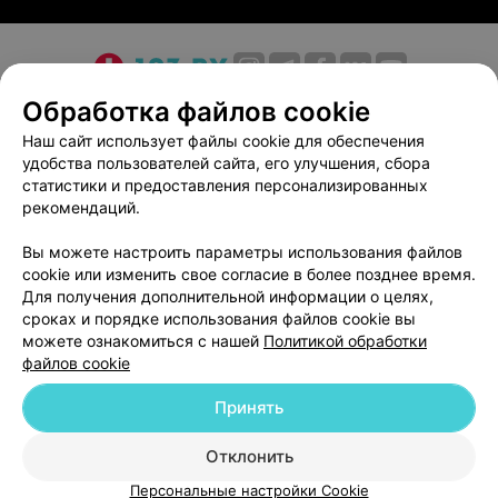
О проекте
Новости проекта
Размещение рекламы
Обработка файлов cookie
Медицинский маркетинг
Публичный договор
Наш сайт использует файлы cookie для обеспечения
удобства пользователей сайта, его улучшения, сбора
Пользовательское соглашение
Способы оплаты
статистики и предоставления персонализированных
Вакансии
Партнеры
рекомендаций.
Написать руководителю 103.by
Вы можете настроить параметры использования файлов
Написать в поддержку
cookie или изменить свое согласие в более позднее время.
Персональные настройки cookie
Для получения дополнительной информации о целях,
сроках и порядке использования файлов cookie вы
Обработка персональных данных
можете ознакомиться с нашей
Политикой обработки
файлов cookie
Принять
Отклонить
ВЫ ВЛАДЕЛЕЦ?
© 2026 ООО «Артокс Лаб», УНП 191700409
| 220012, Республика Беларусь,
Персональные настройки Cookie
г. Минск, улица Толбухина, 2, пом. 16 | help@103.by